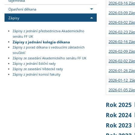
tajemníka
2026-03-16 Záp
Opatření děkana
2026-03-09 Záp
Zápisy
2026-03-02 Záp
Zápisy z jednání předsednictva Akademického
2026-02-23 Záp
senátu FF UK
2026-02-16 Záp
Zápisy z jednání kolegia děkana
Zápisy z porad děkana s vedoucími základních
2026-02-09 Záp
součástí
Zápisy ze zasedání Akademického senátu FF UK
2026-02-02 Záp
Zápisy z jednání Ediční rady
Zápisy ze zasedání Vědecké rady
2026-01-26 Záp
Zápisy z jednání komisí fakulty
2026-01-12 Záp
2026-01-05 Záp
Rok 2025
Rok 2024
Rok 2023