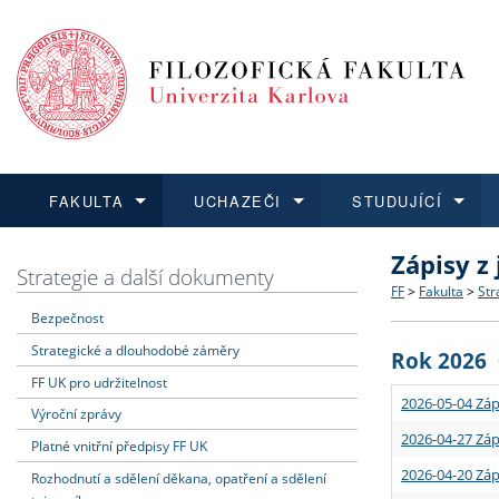
FAKULTA
UCHAZEČI
STUDUJÍCÍ
Zápisy z
FAKULTA
UCHAZEČI
STUDUJÍCÍ
VĚDA A VÝZKUM
ZAHRANIČÍ
Struktura a
Co studova
Bakalářsk
O vědě a 
Aktuální n
Strategie a další dokumenty
FF
>
Fakulta
>
Str
Bezpečnost
Dozvědět se více
Podat přihlášku
Dozvědět se více
Dozvědět se více
Dozvědět se více
Strategie 
Učitelské 
Doktorské
Akademické
Vyjíždějící
Strategické a dlouhodobé záměry
Rok 2026
Podpora a
Informace 
Rigorózní 
Granty a p
Přijíždějíc
FF UK pro udržitelnost
2026-05-04 Záp
Výroční zprávy
Absolventi
Vyjíždějíc
2026-04-27 Záp
Platné vnitřní předpisy FF UK
2026-04-20 Záp
Rozhodnutí a sdělení děkana, opatření a sdělení
Fakultní š