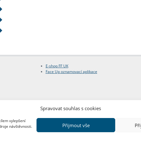
E-shop FF UK
Face Up oznamovací aplikace
Spravovat souhlas s cookies
cílem vylepšení
Přijmout vše
Př
droje návštěvnosti.
Copyright © FF UK 2026
Design:
Red Peppers