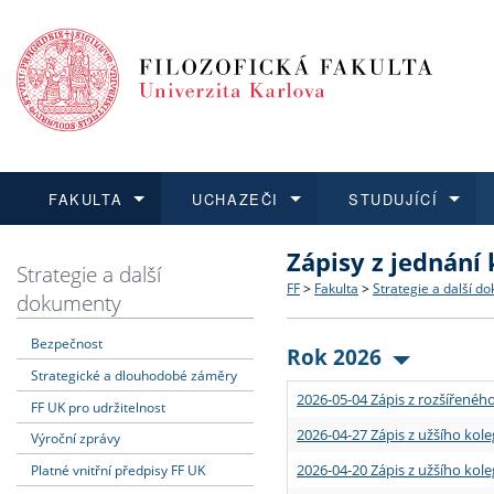
FAKULTA
UCHAZEČI
STUDUJÍCÍ
Zápisy z jednání
FAKULTA
UCHAZEČI
STUDUJÍCÍ
VĚDA A VÝZKUM
ZAHRANIČÍ
Struktura a historie
Co studovat a jak se přihlá
Bakalářské a magisterské
O vědě a výzkumu na FF
Aktuální nabídky a výběrov
Strategie a další
FF
>
Fakulta
>
Strategie a další d
dokumenty
Dozvědět se více
Podat přihlášku
Dozvědět se více
Dozvědět se více
Dozvědět se více
Strategie a další dokumen
Učitelské studijní program
Doktorské studium
Akademické kvalifikace
Vyjíždějící studenti
Bezpečnost
Rok 2026
Strategické a dlouhodobé záměry
Podpora a benefity pro z
Informace k průběhu přijí
Rigorózní řízení
Granty a projekty
Přijíždějící studenti
2026-05-04 Zápis z rozšířeného
FF UK pro udržitelnost
Absolventi fakulty
Vyjíždějící zaměstnanci
2026-04-27 Zápis z užšího kole
Výroční zprávy
2026-04-20 Zápis z užšího kole
Platné vnitřní předpisy FF UK
Fakultní školy FF UK