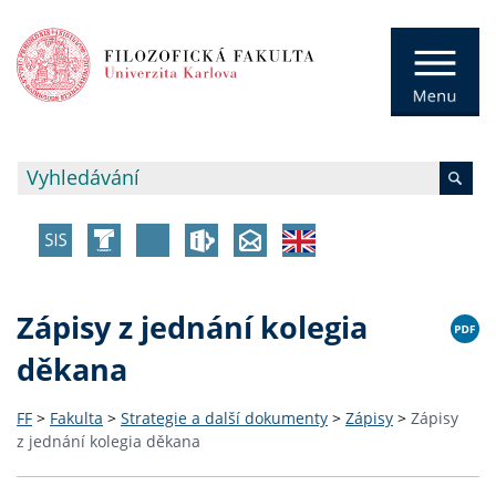
Zápisy z jednání kolegia
děkana
FF
>
Fakulta
>
Strategie a další dokumenty
>
Zápisy
>
Zápisy
z jednání kolegia děkana