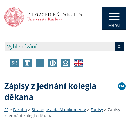
Zápisy z jednání kolegia
děkana
FF
>
Fakulta
>
Strategie a další dokumenty
>
Zápisy
>
Zápisy
z jednání kolegia děkana