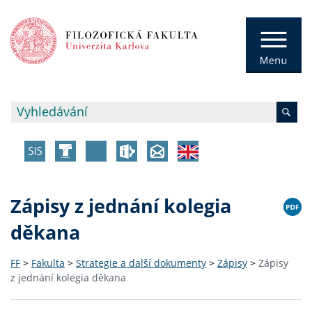
Zápisy z jednání kolegia
děkana
FF
>
Fakulta
>
Strategie a další dokumenty
>
Zápisy
>
Zápisy
z jednání kolegia děkana