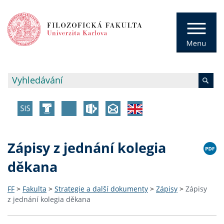
Zápisy z jednání kolegia
děkana
FF
>
Fakulta
>
Strategie a další dokumenty
>
Zápisy
>
Zápisy
z jednání kolegia děkana