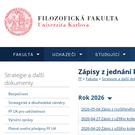
FAKULTA
UCHAZEČI
STUDUJÍCÍ
Zápisy z jednání
FAKULTA
UCHAZEČI
STUDUJÍCÍ
VĚDA A VÝZKUM
ZAHRANIČÍ
Struktura a historie
Co studovat a jak se přihlá
Bakalářské a magisterské
O vědě a výzkumu na FF
Aktuální nabídky a výběrov
Strategie a další
FF
>
Fakulta
>
Strategie a další d
dokumenty
Dozvědět se více
Podat přihlášku
Dozvědět se více
Dozvědět se více
Dozvědět se více
Strategie a další dokumen
Učitelské studijní program
Doktorské studium
Akademické kvalifikace
Vyjíždějící studenti
Bezpečnost
Rok 2026
Strategické a dlouhodobé záměry
Podpora a benefity pro z
Informace k průběhu přijí
Rigorózní řízení
Granty a projekty
Přijíždějící studenti
2026-05-04 Zápis z rozšířeného
FF UK pro udržitelnost
Absolventi fakulty
Vyjíždějící zaměstnanci
2026-04-27 Zápis z užšího kole
Výroční zprávy
2026-04-20 Zápis z užšího kole
Platné vnitřní předpisy FF UK
Fakultní školy FF UK