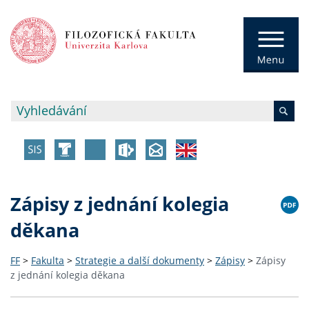
Zápisy z jednání kolegia
děkana
FF
>
Fakulta
>
Strategie a další dokumenty
>
Zápisy
>
Zápisy
z jednání kolegia děkana