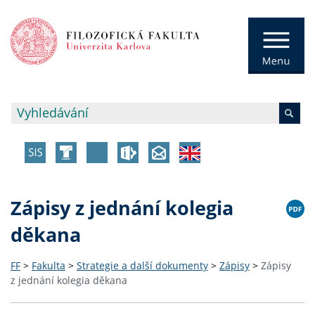
Zápisy z jednání kolegia
děkana
FF
>
Fakulta
>
Strategie a další dokumenty
>
Zápisy
>
Zápisy
z jednání kolegia děkana