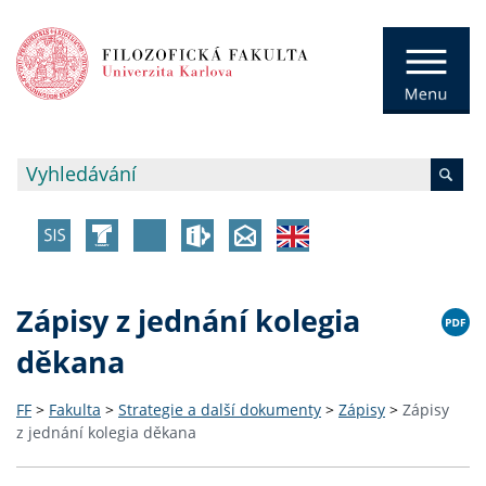
Zápisy z jednání kolegia
děkana
FF
>
Fakulta
>
Strategie a další dokumenty
>
Zápisy
>
Zápisy
z jednání kolegia děkana