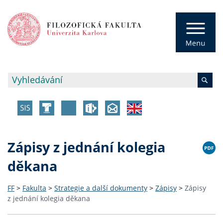
Zápisy z jednání kolegia
děkana
FF
>
Fakulta
>
Strategie a další dokumenty
>
Zápisy
>
Zápisy
z jednání kolegia děkana