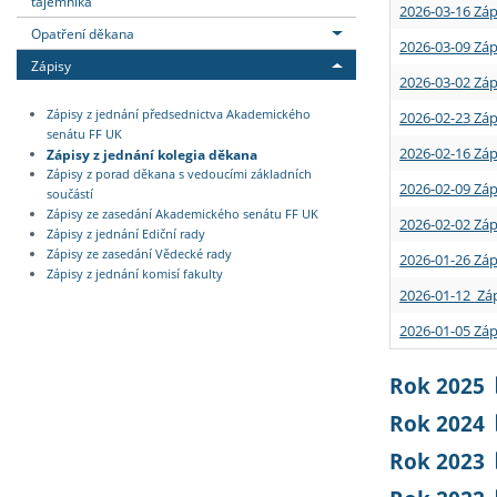
tajemníka
2026-03-16 Záp
Opatření děkana
2026-03-09 Záp
Zápisy
2026-03-02 Záp
Zápisy z jednání předsednictva Akademického
2026-02-23 Záp
senátu FF UK
2026-02-16 Záp
Zápisy z jednání kolegia děkana
Zápisy z porad děkana s vedoucími základních
2026-02-09 Záp
součástí
Zápisy ze zasedání Akademického senátu FF UK
2026-02-02 Záp
Zápisy z jednání Ediční rady
Zápisy ze zasedání Vědecké rady
2026-01-26 Záp
Zápisy z jednání komisí fakulty
2026-01-12 Záp
2026-01-05 Záp
Rok 2025
Rok 2024
Rok 2023