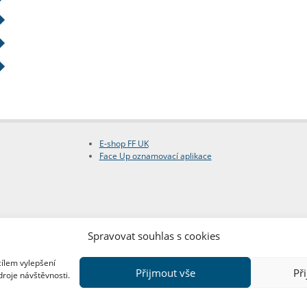
E-shop FF UK
Face Up oznamovací aplikace
Spravovat souhlas s cookies
cílem vylepšení
Přijmout vše
Př
droje návštěvnosti.
Copyright © FF UK 2026
Design:
Red Peppers