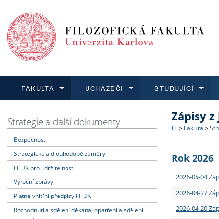
FAKULTA
UCHAZEČI
STUDUJÍCÍ
Zápisy z
FAKULTA
UCHAZEČI
STUDUJÍCÍ
VĚDA A VÝZKUM
ZAHRANIČÍ
Struktura a
Co studova
Bakalářsk
O vědě a 
Aktuální n
Strategie a další dokumenty
FF
>
Fakulta
>
Str
Bezpečnost
Dozvědět se více
Podat přihlášku
Dozvědět se více
Dozvědět se více
Dozvědět se více
Strategie 
Učitelské 
Doktorské
Akademické
Vyjíždějící
Strategické a dlouhodobé záměry
Rok 2026
Podpora a
Informace 
Rigorózní 
Granty a p
Přijíždějíc
FF UK pro udržitelnost
2026-05-04 Záp
Výroční zprávy
Absolventi
Vyjíždějíc
2026-04-27 Záp
Platné vnitřní předpisy FF UK
2026-04-20 Záp
Rozhodnutí a sdělení děkana, opatření a sdělení
Fakultní š