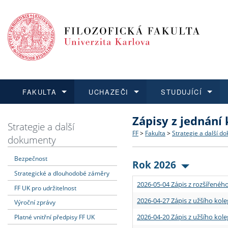
FAKULTA
UCHAZEČI
STUDUJÍCÍ
Zápisy z jednání
FAKULTA
UCHAZEČI
STUDUJÍCÍ
VĚDA A VÝZKUM
ZAHRANIČÍ
Struktura a historie
Co studovat a jak se přihlá
Bakalářské a magisterské
O vědě a výzkumu na FF
Aktuální nabídky a výběrov
Strategie a další
FF
>
Fakulta
>
Strategie a další d
dokumenty
Dozvědět se více
Podat přihlášku
Dozvědět se více
Dozvědět se více
Dozvědět se více
Strategie a další dokumen
Učitelské studijní program
Doktorské studium
Akademické kvalifikace
Vyjíždějící studenti
Bezpečnost
Rok 2026
Strategické a dlouhodobé záměry
Podpora a benefity pro z
Informace k průběhu přijím
Rigorózní řízení
Granty a projekty
Přijíždějící studenti
2026-05-04 Zápis z rozšířeného
FF UK pro udržitelnost
Absolventi fakulty
Vyjíždějící zaměstnanci
2026-04-27 Zápis z užšího kole
Výroční zprávy
2026-04-20 Zápis z užšího kole
Platné vnitřní předpisy FF UK
Fakultní školy FF UK