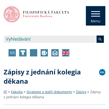
Zápisy z jednání kolegia
děkana
FF
>
Fakulta
>
Strategie a další dokumenty
>
Zápisy
>
Zápisy
z jednání kolegia děkana