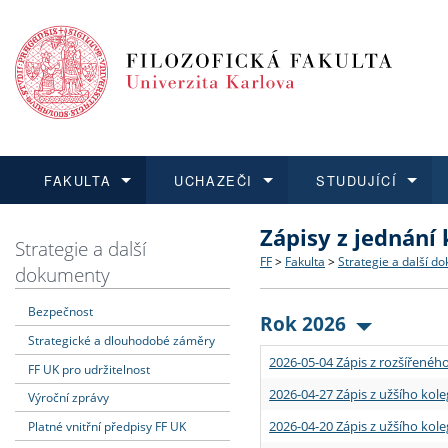
FAKULTA
UCHAZEČI
STUDUJÍCÍ
Zápisy z jednání
FAKULTA
UCHAZEČI
STUDUJÍCÍ
VĚDA A VÝZKUM
ZAHRANIČÍ
Struktura a historie
Co studovat a jak se přihlá
Bakalářské a magisterské
O vědě a výzkumu na FF
Aktuální nabídky a výběrov
Strategie a další
FF
>
Fakulta
>
Strategie a další d
dokumenty
Dozvědět se více
Podat přihlášku
Dozvědět se více
Dozvědět se více
Dozvědět se více
Strategie a další dokumen
Učitelské studijní program
Doktorské studium
Akademické kvalifikace
Vyjíždějící studenti
Bezpečnost
Rok 2026
Strategické a dlouhodobé záměry
Podpora a benefity pro z
Informace k průběhu přijím
Rigorózní řízení
Granty a projekty
Přijíždějící studenti
2026-05-04 Zápis z rozšířeného
FF UK pro udržitelnost
Absolventi fakulty
Vyjíždějící zaměstnanci
2026-04-27 Zápis z užšího kole
Výroční zprávy
2026-04-20 Zápis z užšího kole
Platné vnitřní předpisy FF UK
Fakultní školy FF UK