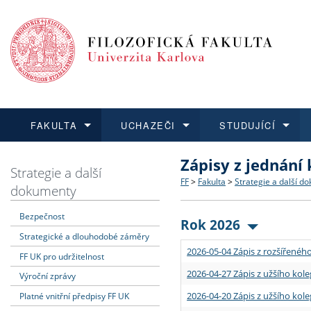
FAKULTA
UCHAZEČI
STUDUJÍCÍ
Zápisy z jednání
FAKULTA
UCHAZEČI
STUDUJÍCÍ
VĚDA A VÝZKUM
ZAHRANIČÍ
Struktura a historie
Co studovat a jak se přihlá
Bakalářské a magisterské
O vědě a výzkumu na FF
Aktuální nabídky a výběrov
Strategie a další
FF
>
Fakulta
>
Strategie a další d
dokumenty
Dozvědět se více
Podat přihlášku
Dozvědět se více
Dozvědět se více
Dozvědět se více
Strategie a další dokumen
Učitelské studijní program
Doktorské studium
Akademické kvalifikace
Vyjíždějící studenti
Bezpečnost
Rok 2026
Strategické a dlouhodobé záměry
Podpora a benefity pro z
Informace k průběhu přijím
Rigorózní řízení
Granty a projekty
Přijíždějící studenti
2026-05-04 Zápis z rozšířeného
FF UK pro udržitelnost
Absolventi fakulty
Vyjíždějící zaměstnanci
2026-04-27 Zápis z užšího kole
Výroční zprávy
2026-04-20 Zápis z užšího kole
Platné vnitřní předpisy FF UK
Fakultní školy FF UK