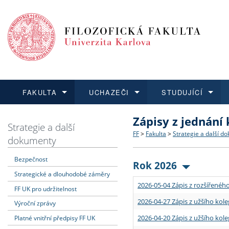
FAKULTA
UCHAZEČI
STUDUJÍCÍ
Zápisy z jednání
FAKULTA
UCHAZEČI
STUDUJÍCÍ
VĚDA A VÝZKUM
ZAHRANIČÍ
Struktura a historie
Co studovat a jak se přihlá
Bakalářské a magisterské
O vědě a výzkumu na FF
Aktuální nabídky a výběrov
Strategie a další
FF
>
Fakulta
>
Strategie a další d
dokumenty
Dozvědět se více
Podat přihlášku
Dozvědět se více
Dozvědět se více
Dozvědět se více
Strategie a další dokumen
Učitelské studijní program
Doktorské studium
Akademické kvalifikace
Vyjíždějící studenti
Bezpečnost
Rok 2026
Strategické a dlouhodobé záměry
Podpora a benefity pro z
Informace k průběhu přijím
Rigorózní řízení
Granty a projekty
Přijíždějící studenti
2026-05-04 Zápis z rozšířeného
FF UK pro udržitelnost
Absolventi fakulty
Vyjíždějící zaměstnanci
2026-04-27 Zápis z užšího kole
Výroční zprávy
2026-04-20 Zápis z užšího kole
Platné vnitřní předpisy FF UK
Fakultní školy FF UK