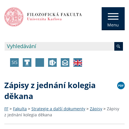
Zápisy z jednání kolegia
děkana
FF
>
Fakulta
>
Strategie a další dokumenty
>
Zápisy
>
Zápisy
z jednání kolegia děkana