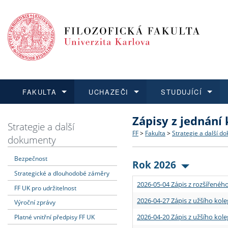
FAKULTA
UCHAZEČI
STUDUJÍCÍ
Zápisy z jednání
FAKULTA
UCHAZEČI
STUDUJÍCÍ
VĚDA A VÝZKUM
ZAHRANIČÍ
Struktura a historie
Co studovat a jak se přihlá
Bakalářské a magisterské
O vědě a výzkumu na FF
Aktuální nabídky a výběrov
Strategie a další
FF
>
Fakulta
>
Strategie a další d
dokumenty
Dozvědět se více
Podat přihlášku
Dozvědět se více
Dozvědět se více
Dozvědět se více
Strategie a další dokumen
Učitelské studijní program
Doktorské studium
Akademické kvalifikace
Vyjíždějící studenti
Bezpečnost
Rok 2026
Strategické a dlouhodobé záměry
Podpora a benefity pro z
Informace k průběhu přijí
Rigorózní řízení
Granty a projekty
Přijíždějící studenti
2026-05-04 Zápis z rozšířeného
FF UK pro udržitelnost
Absolventi fakulty
Vyjíždějící zaměstnanci
2026-04-27 Zápis z užšího kole
Výroční zprávy
2026-04-20 Zápis z užšího kole
Platné vnitřní předpisy FF UK
Fakultní školy FF UK