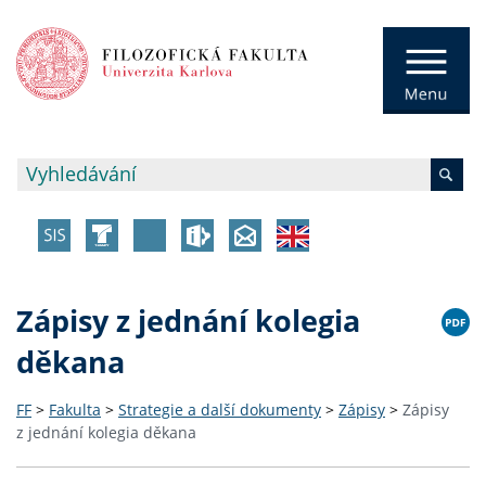
Zápisy z jednání kolegia
děkana
FF
>
Fakulta
>
Strategie a další dokumenty
>
Zápisy
>
Zápisy
z jednání kolegia děkana