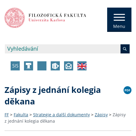
Zápisy z jednání kolegia
děkana
FF
>
Fakulta
>
Strategie a další dokumenty
>
Zápisy
>
Zápisy
z jednání kolegia děkana