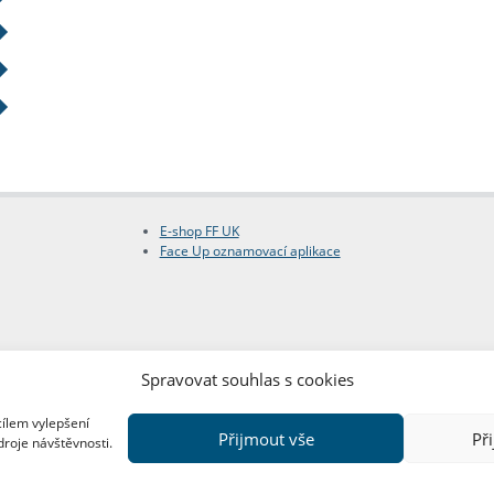
E-shop FF UK
Face Up oznamovací aplikace
Spravovat souhlas s cookies
cílem vylepšení
Přijmout vše
Př
droje návštěvnosti.
Copyright © FF UK 2026
Design:
Red Peppers