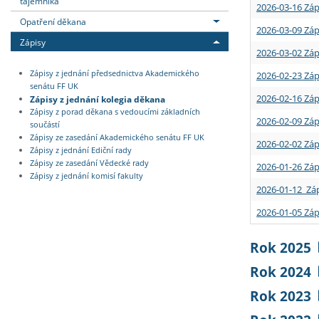
tajemníka
2026-03-16 Záp
Opatření děkana
2026-03-09 Záp
Zápisy
2026-03-02 Záp
Zápisy z jednání předsednictva Akademického
2026-02-23 Záp
senátu FF UK
2026-02-16 Záp
Zápisy z jednání kolegia děkana
Zápisy z porad děkana s vedoucími základních
2026-02-09 Záp
součástí
Zápisy ze zasedání Akademického senátu FF UK
2026-02-02 Záp
Zápisy z jednání Ediční rady
Zápisy ze zasedání Vědecké rady
2026-01-26 Záp
Zápisy z jednání komisí fakulty
2026-01-12 Záp
2026-01-05 Záp
Rok 2025
Rok 2024
Rok 2023