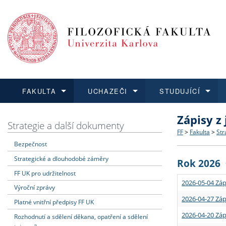
FAKULTA
UCHAZEČI
STUDUJÍCÍ
Zápisy z
FAKULTA
UCHAZEČI
STUDUJÍCÍ
VĚDA A VÝZKUM
ZAHRANIČÍ
Struktura a
Co studova
Bakalářsk
O vědě a 
Aktuální n
Strategie a další dokumenty
FF
>
Fakulta
>
Str
Bezpečnost
Dozvědět se více
Podat přihlášku
Dozvědět se více
Dozvědět se více
Dozvědět se více
Strategie 
Učitelské 
Doktorské
Akademické
Vyjíždějící
Strategické a dlouhodobé záměry
Rok 2026
Podpora a
Informace 
Rigorózní 
Granty a p
Přijíždějíc
FF UK pro udržitelnost
2026-05-04 Záp
Výroční zprávy
Absolventi
Vyjíždějíc
2026-04-27 Záp
Platné vnitřní předpisy FF UK
2026-04-20 Záp
Rozhodnutí a sdělení děkana, opatření a sdělení
Fakultní š