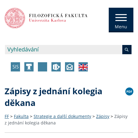
Zápisy z jednání kolegia
děkana
FF
>
Fakulta
>
Strategie a další dokumenty
>
Zápisy
>
Zápisy
z jednání kolegia děkana