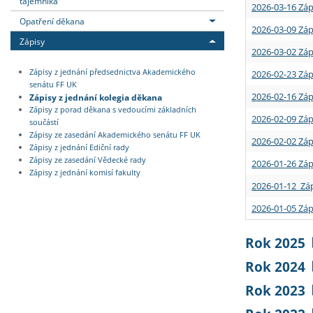
tajemníka
2026-03-16 Záp
Opatření děkana
2026-03-09 Záp
Zápisy
2026-03-02 Záp
Zápisy z jednání předsednictva Akademického
2026-02-23 Záp
senátu FF UK
2026-02-16 Záp
Zápisy z jednání kolegia děkana
Zápisy z porad děkana s vedoucími základních
2026-02-09 Záp
součástí
Zápisy ze zasedání Akademického senátu FF UK
2026-02-02 Záp
Zápisy z jednání Ediční rady
Zápisy ze zasedání Vědecké rady
2026-01-26 Záp
Zápisy z jednání komisí fakulty
2026-01-12 Záp
2026-01-05 Záp
Rok 2025
Rok 2024
Rok 2023