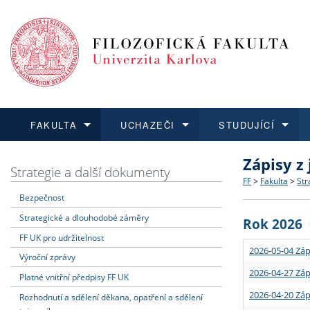
FAKULTA
UCHAZEČI
STUDUJÍCÍ
Zápisy z
FAKULTA
UCHAZEČI
STUDUJÍCÍ
VĚDA A VÝZKUM
ZAHRANIČÍ
Struktura a
Co studova
Bakalářsk
O vědě a 
Aktuální n
Strategie a další dokumenty
FF
>
Fakulta
>
Str
Bezpečnost
Dozvědět se více
Podat přihlášku
Dozvědět se více
Dozvědět se více
Dozvědět se více
Strategie 
Učitelské 
Doktorské
Akademické
Vyjíždějící
Strategické a dlouhodobé záměry
Rok 2026
Podpora a
Informace 
Rigorózní 
Granty a p
Přijíždějíc
FF UK pro udržitelnost
2026-05-04 Záp
Výroční zprávy
Absolventi
Vyjíždějíc
2026-04-27 Záp
Platné vnitřní předpisy FF UK
2026-04-20 Záp
Rozhodnutí a sdělení děkana, opatření a sdělení
Fakultní š