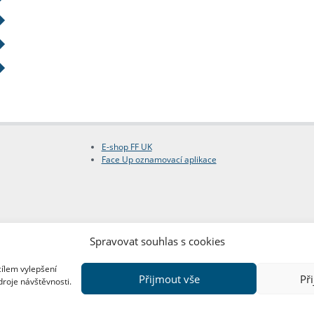
E-shop FF UK
Face Up oznamovací aplikace
Spravovat souhlas s cookies
cílem vylepšení
Přijmout vše
Př
droje návštěvnosti.
Copyright © FF UK 2026
Design:
Red Peppers