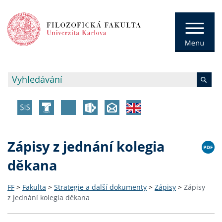
Zápisy z jednání kolegia
děkana
FF
>
Fakulta
>
Strategie a další dokumenty
>
Zápisy
>
Zápisy
z jednání kolegia děkana