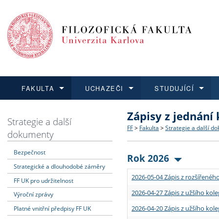
FAKULTA
UCHAZEČI
STUDUJÍCÍ
Zápisy z jednání
FAKULTA
UCHAZEČI
STUDUJÍCÍ
VĚDA A VÝZKUM
ZAHRANIČÍ
Struktura a historie
Co studovat a jak se přihlá
Bakalářské a magisterské
O vědě a výzkumu na FF
Aktuální nabídky a výběrov
Strategie a další
FF
>
Fakulta
>
Strategie a další d
dokumenty
Dozvědět se více
Podat přihlášku
Dozvědět se více
Dozvědět se více
Dozvědět se více
Strategie a další dokumen
Učitelské studijní program
Doktorské studium
Akademické kvalifikace
Vyjíždějící studenti
Bezpečnost
Rok 2026
Strategické a dlouhodobé záměry
Podpora a benefity pro z
Informace k průběhu přijím
Rigorózní řízení
Granty a projekty
Přijíždějící studenti
2026-05-04 Zápis z rozšířeného
FF UK pro udržitelnost
Absolventi fakulty
Vyjíždějící zaměstnanci
2026-04-27 Zápis z užšího kole
Výroční zprávy
2026-04-20 Zápis z užšího kole
Platné vnitřní předpisy FF UK
Fakultní školy FF UK