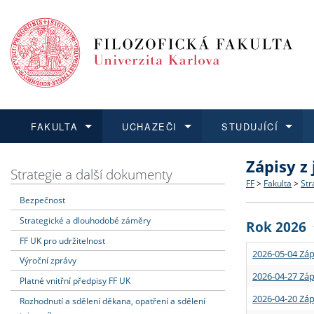
FAKULTA
UCHAZEČI
STUDUJÍCÍ
Zápisy z
FAKULTA
UCHAZEČI
STUDUJÍCÍ
VĚDA A VÝZKUM
ZAHRANIČÍ
Struktura a
Co studova
Bakalářsk
O vědě a 
Aktuální n
Strategie a další dokumenty
FF
>
Fakulta
>
Str
Bezpečnost
Dozvědět se více
Podat přihlášku
Dozvědět se více
Dozvědět se více
Dozvědět se více
Strategie 
Učitelské 
Doktorské
Akademické
Vyjíždějící
Strategické a dlouhodobé záměry
Rok 2026
Podpora a
Informace 
Rigorózní 
Granty a p
Přijíždějíc
FF UK pro udržitelnost
2026-05-04 Záp
Výroční zprávy
Absolventi
Vyjíždějíc
2026-04-27 Záp
Platné vnitřní předpisy FF UK
2026-04-20 Záp
Rozhodnutí a sdělení děkana, opatření a sdělení
Fakultní š