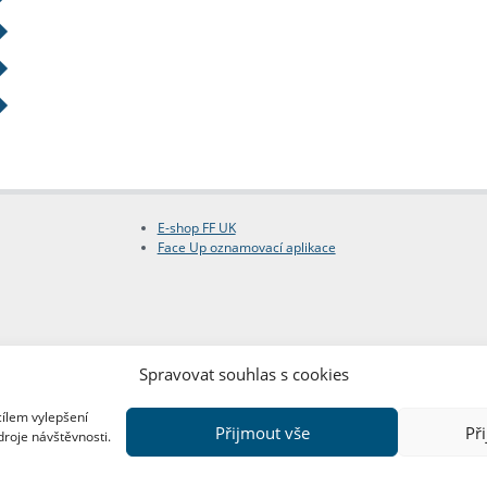
E-shop FF UK
Face Up oznamovací aplikace
Spravovat souhlas s cookies
cílem vylepšení
Přijmout vše
Př
droje návštěvnosti.
Copyright © FF UK 2026
Design:
Red Peppers