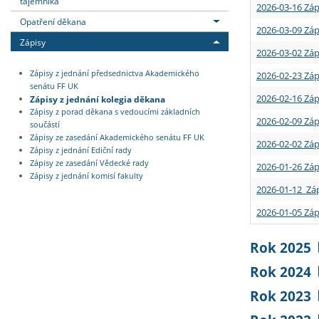
tajemníka
2026-03-16 Záp
Opatření děkana
2026-03-09 Záp
Zápisy
2026-03-02 Záp
Zápisy z jednání předsednictva Akademického
2026-02-23 Záp
senátu FF UK
2026-02-16 Záp
Zápisy z jednání kolegia děkana
Zápisy z porad děkana s vedoucími základních
2026-02-09 Záp
součástí
Zápisy ze zasedání Akademického senátu FF UK
2026-02-02 Záp
Zápisy z jednání Ediční rady
Zápisy ze zasedání Vědecké rady
2026-01-26 Záp
Zápisy z jednání komisí fakulty
2026-01-12 Záp
2026-01-05 Záp
Rok 2025
Rok 2024
Rok 2023