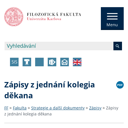
Zápisy z jednání kolegia
děkana
FF
>
Fakulta
>
Strategie a další dokumenty
>
Zápisy
>
Zápisy
z jednání kolegia děkana