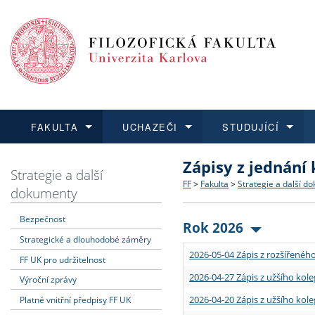
FAKULTA
UCHAZEČI
STUDUJÍCÍ
Zápisy z jednání
FAKULTA
UCHAZEČI
STUDUJÍCÍ
VĚDA A VÝZKUM
ZAHRANIČÍ
Struktura a historie
Co studovat a jak se přihlá
Bakalářské a magisterské
O vědě a výzkumu na FF
Aktuální nabídky a výběrov
Strategie a další
FF
>
Fakulta
>
Strategie a další d
dokumenty
Dozvědět se více
Podat přihlášku
Dozvědět se více
Dozvědět se více
Dozvědět se více
Strategie a další dokumen
Učitelské studijní program
Doktorské studium
Akademické kvalifikace
Vyjíždějící studenti
Bezpečnost
Rok 2026
Strategické a dlouhodobé záměry
Podpora a benefity pro z
Informace k průběhu přijím
Rigorózní řízení
Granty a projekty
Přijíždějící studenti
2026-05-04 Zápis z rozšířeného
FF UK pro udržitelnost
Absolventi fakulty
Vyjíždějící zaměstnanci
2026-04-27 Zápis z užšího kole
Výroční zprávy
2026-04-20 Zápis z užšího kole
Platné vnitřní předpisy FF UK
Fakultní školy FF UK