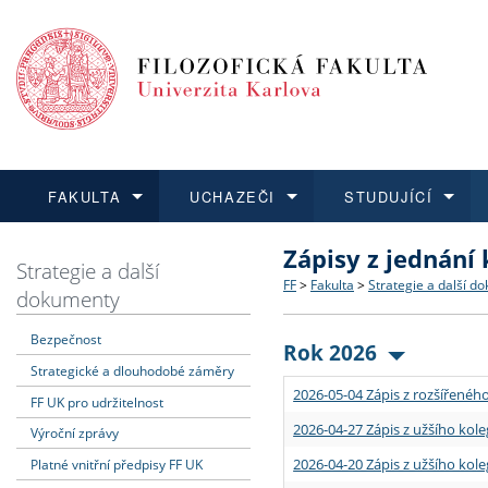
FAKULTA
UCHAZEČI
STUDUJÍCÍ
Zápisy z jednání
FAKULTA
UCHAZEČI
STUDUJÍCÍ
VĚDA A VÝZKUM
ZAHRANIČÍ
Struktura a historie
Co studovat a jak se přihlá
Bakalářské a magisterské
O vědě a výzkumu na FF
Aktuální nabídky a výběrov
Strategie a další
FF
>
Fakulta
>
Strategie a další d
dokumenty
Dozvědět se více
Podat přihlášku
Dozvědět se více
Dozvědět se více
Dozvědět se více
Strategie a další dokumen
Učitelské studijní program
Doktorské studium
Akademické kvalifikace
Vyjíždějící studenti
Bezpečnost
Rok 2026
Strategické a dlouhodobé záměry
Podpora a benefity pro z
Informace k průběhu přijím
Rigorózní řízení
Granty a projekty
Přijíždějící studenti
2026-05-04 Zápis z rozšířeného
FF UK pro udržitelnost
Absolventi fakulty
Vyjíždějící zaměstnanci
2026-04-27 Zápis z užšího kole
Výroční zprávy
2026-04-20 Zápis z užšího kole
Platné vnitřní předpisy FF UK
Fakultní školy FF UK