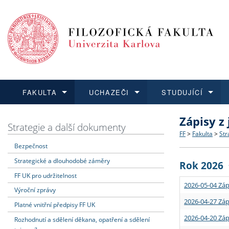
FAKULTA
UCHAZEČI
STUDUJÍCÍ
Zápisy z
FAKULTA
UCHAZEČI
STUDUJÍCÍ
VĚDA A VÝZKUM
ZAHRANIČÍ
Struktura a
Co studova
Bakalářsk
O vědě a 
Aktuální n
Strategie a další dokumenty
FF
>
Fakulta
>
Str
Bezpečnost
Dozvědět se více
Podat přihlášku
Dozvědět se více
Dozvědět se více
Dozvědět se více
Strategie 
Učitelské 
Doktorské
Akademické
Vyjíždějící
Strategické a dlouhodobé záměry
Rok 2026
Podpora a
Informace 
Rigorózní 
Granty a p
Přijíždějíc
FF UK pro udržitelnost
2026-05-04 Záp
Výroční zprávy
Absolventi
Vyjíždějíc
2026-04-27 Záp
Platné vnitřní předpisy FF UK
2026-04-20 Záp
Rozhodnutí a sdělení děkana, opatření a sdělení
Fakultní š