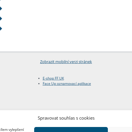
Zobrazit mobilní verzi stránek
E-shop FF UK
Face Up oznamovací aplikace
Spravovat souhlas s cookies
cílem vylepšení