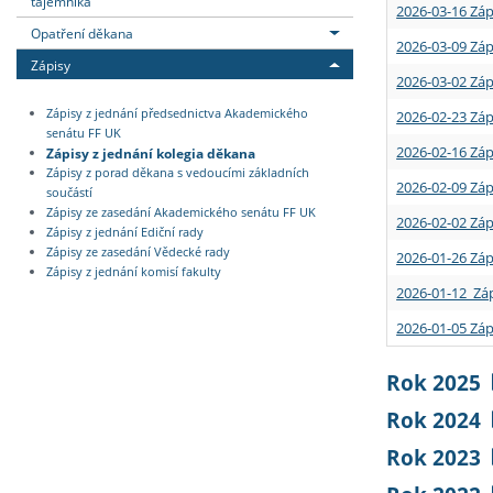
tajemníka
2026-03-16 Záp
Opatření děkana
2026-03-09 Záp
Zápisy
2026-03-02 Záp
Zápisy z jednání předsednictva Akademického
2026-02-23 Záp
senátu FF UK
2026-02-16 Záp
Zápisy z jednání kolegia děkana
Zápisy z porad děkana s vedoucími základních
2026-02-09 Záp
součástí
Zápisy ze zasedání Akademického senátu FF UK
2026-02-02 Záp
Zápisy z jednání Ediční rady
Zápisy ze zasedání Vědecké rady
2026-01-26 Záp
Zápisy z jednání komisí fakulty
2026-01-12 Záp
2026-01-05 Záp
Rok 2025
Rok 2024
Rok 2023