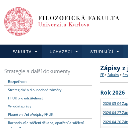
FAKULTA
UCHAZEČI
STUDUJÍCÍ
Zápisy z
FAKULTA
UCHAZEČI
STUDUJÍCÍ
VĚDA A VÝZKUM
ZAHRANIČÍ
Struktura a
Co studova
Bakalářsk
O vědě a 
Aktuální n
Strategie a další dokumenty
FF
>
Fakulta
>
Str
Bezpečnost
Dozvědět se více
Podat přihlášku
Dozvědět se více
Dozvědět se více
Dozvědět se více
Strategie 
Učitelské 
Doktorské
Akademické
Vyjíždějící
Strategické a dlouhodobé záměry
Rok 2026
Podpora a
Informace 
Rigorózní 
Granty a p
Přijíždějíc
FF UK pro udržitelnost
2026-05-04 Záp
Výroční zprávy
Absolventi
Vyjíždějíc
2026-04-27 Záp
Platné vnitřní předpisy FF UK
2026-04-20 Záp
Rozhodnutí a sdělení děkana, opatření a sdělení
Fakultní š