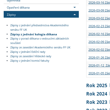
tajemníka
2026-03-16 Záp
Opatření děkana
2026-03-09 Záp
Zápisy
2026-03-02 Záp
Zápisy z jednání předsednictva Akademického
2026-02-23 Záp
senátu FF UK
2026-02-16 Záp
Zápisy z jednání kolegia děkana
Zápisy z porad děkana s vedoucími základních
2026-02-09 Záp
součástí
Zápisy ze zasedání Akademického senátu FF UK
2026-02-02 Záp
Zápisy z jednání Ediční rady
Zápisy ze zasedání Vědecké rady
2026-01-26 Záp
Zápisy z jednání komisí fakulty
2026-01-12 Záp
2026-01-05 Záp
Rok 2025
Rok 2024
Rok 2023