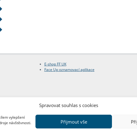
E-shop FF UK
Face Up oznamovací aplikace
Spravovat souhlas s cookies
cílem vylepšení
Přijmout vše
Př
droje návštěvnosti.
Copyright © FF UK 2026
Design:
Red Peppers