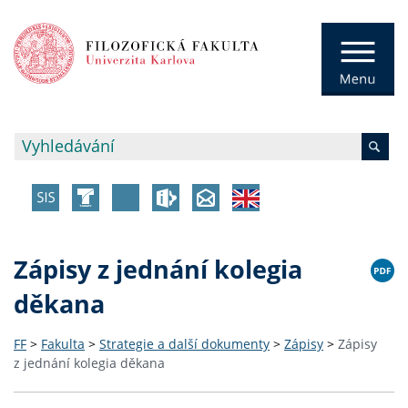
Zápisy z jednání kolegia
děkana
FF
>
Fakulta
>
Strategie a další dokumenty
>
Zápisy
>
Zápisy
z jednání kolegia děkana