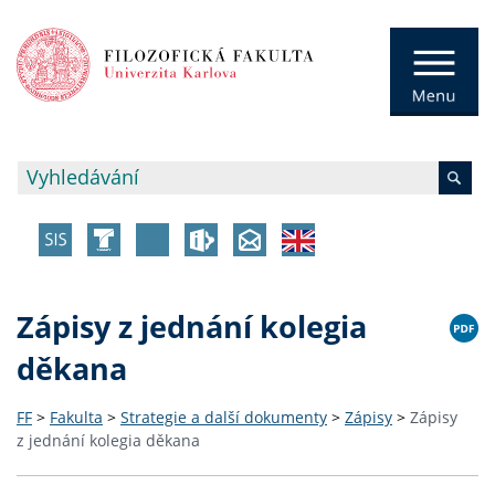
Zápisy z jednání kolegia
děkana
FF
>
Fakulta
>
Strategie a další dokumenty
>
Zápisy
>
Zápisy
z jednání kolegia děkana