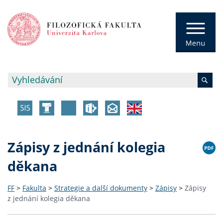
Zápisy z jednání kolegia
děkana
FF
>
Fakulta
>
Strategie a další dokumenty
>
Zápisy
>
Zápisy
z jednání kolegia děkana