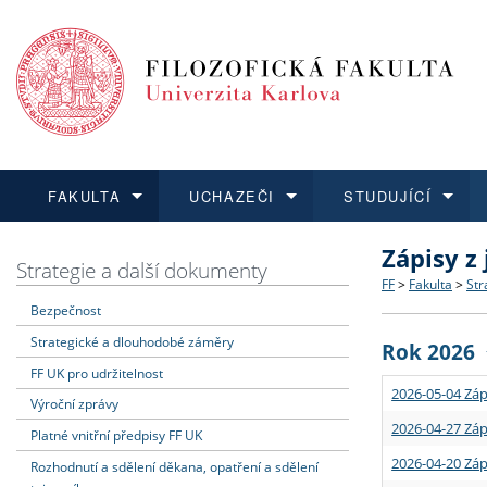
FAKULTA
UCHAZEČI
STUDUJÍCÍ
Zápisy z
FAKULTA
UCHAZEČI
STUDUJÍCÍ
VĚDA A VÝZKUM
ZAHRANIČÍ
Struktura a
Co studova
Bakalářsk
O vědě a 
Aktuální n
Strategie a další dokumenty
FF
>
Fakulta
>
Str
Bezpečnost
Dozvědět se více
Podat přihlášku
Dozvědět se více
Dozvědět se více
Dozvědět se více
Strategie 
Učitelské 
Doktorské
Akademické
Vyjíždějící
Strategické a dlouhodobé záměry
Rok 2026
Podpora a
Informace 
Rigorózní 
Granty a p
Přijíždějíc
FF UK pro udržitelnost
2026-05-04 Záp
Výroční zprávy
Absolventi
Vyjíždějíc
2026-04-27 Záp
Platné vnitřní předpisy FF UK
2026-04-20 Záp
Rozhodnutí a sdělení děkana, opatření a sdělení
Fakultní š