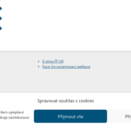
E-shop FF UK
Face Up oznamovací aplikace
Spravovat souhlas s cookies
cílem vylepšení
Přijmout vše
Př
droje návštěvnosti.
Copyright © FF UK 2026
Design:
Red Peppers