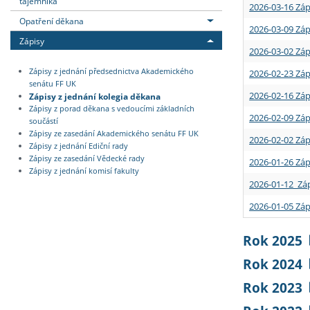
tajemníka
2026-03-16 Záp
Opatření děkana
2026-03-09 Záp
Zápisy
2026-03-02 Záp
Zápisy z jednání předsednictva Akademického
2026-02-23 Záp
senátu FF UK
2026-02-16 Záp
Zápisy z jednání kolegia děkana
Zápisy z porad děkana s vedoucími základních
2026-02-09 Záp
součástí
Zápisy ze zasedání Akademického senátu FF UK
2026-02-02 Záp
Zápisy z jednání Ediční rady
Zápisy ze zasedání Vědecké rady
2026-01-26 Záp
Zápisy z jednání komisí fakulty
2026-01-12 Záp
2026-01-05 Záp
Rok 2025
Rok 2024
Rok 2023