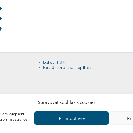
E-shop FF UK
Face Up oznamovací aplikace
Spravovat souhlas s cookies
cílem vylepšení
Přijmout vše
Př
droje návštěvnosti.
Copyright © FF UK 2026
Design:
Red Peppers