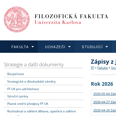
FAKULTA
UCHAZEČI
STUDUJÍCÍ
Zápisy z
FAKULTA
UCHAZEČI
STUDUJÍCÍ
VĚDA A VÝZKUM
ZAHRANIČÍ
Struktura a
Co studova
Bakalářsk
O vědě a 
Aktuální n
Strategie a další dokumenty
FF
>
Fakulta
>
Str
Bezpečnost
Dozvědět se více
Podat přihlášku
Dozvědět se více
Dozvědět se více
Dozvědět se více
Strategie 
Učitelské 
Doktorské
Akademické
Vyjíždějící
Strategické a dlouhodobé záměry
Rok 2026
Podpora a
Informace 
Rigorózní 
Granty a p
Přijíždějíc
FF UK pro udržitelnost
2026-05-04 Záp
Výroční zprávy
Absolventi
Vyjíždějíc
2026-04-27 Záp
Platné vnitřní předpisy FF UK
2026-04-20 Záp
Rozhodnutí a sdělení děkana, opatření a sdělení
Fakultní š