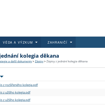
VĚDA A VÝZKUM
ZAHRANIČÍ
 jednání kolegia děkana
 historie
t a jak se přihlásit
é a magisterské studium
výzkumu na FF UK
abídky a výběrová řízení
Pro m
Kurzy
Kurzy
Trans
Přijíž
ategie a další dokumenty
>
Zápisy
>
Zápisy z jednání kolegia děkana
a další dokumenty
studijní programy
 studium
 kvalifikace
 studenti
Kniho
Progr
Studu
Vědec
Mimof
 benefity pro zaměstnance
k průběhu přijímacího řízení
řízení
rojekty
í studenti
E-sho
Univer
Podpor
Publi
East 
is z rozšířeného kolegia.pdf
 fakulty
í zaměstnanci
Výběr
is z užšího kolegia.pdf
is z užšího kolegia.pdf
koly FF UK
Vydav