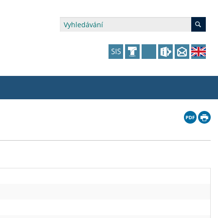
édia a veřejnost
 dalšího vzdělávání
 dalšího vzdělávání
fer & Impact Office
dějící zaměstnanci
vna
amy s mikrocertifikátem
jící se specifickými potřebami
ké ceny a fondy
akultní financování výjezdů
p fakulty
zita třetího věku
a a benefity pro studující
kace
and Central European Studies
ová řízení
atelství FF UK