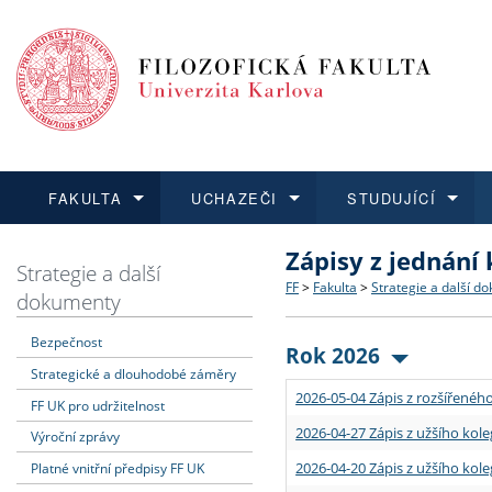
FAKULTA
UCHAZEČI
STUDUJÍCÍ
Zápisy z jednání
FAKULTA
UCHAZEČI
STUDUJÍCÍ
VĚDA A VÝZKUM
ZAHRANIČÍ
Struktura a historie
Co studovat a jak se přihlá
Bakalářské a magisterské
O vědě a výzkumu na FF
Aktuální nabídky a výběrov
Strategie a další
FF
>
Fakulta
>
Strategie a další d
dokumenty
Dozvědět se více
Podat přihlášku
Dozvědět se více
Dozvědět se více
Dozvědět se více
Strategie a další dokumen
Učitelské studijní program
Doktorské studium
Akademické kvalifikace
Vyjíždějící studenti
Bezpečnost
Rok 2026
Strategické a dlouhodobé záměry
Podpora a benefity pro z
Informace k průběhu přijí
Rigorózní řízení
Granty a projekty
Přijíždějící studenti
2026-05-04 Zápis z rozšířeného
FF UK pro udržitelnost
Absolventi fakulty
Vyjíždějící zaměstnanci
2026-04-27 Zápis z užšího kole
Výroční zprávy
2026-04-20 Zápis z užšího kole
Platné vnitřní předpisy FF UK
Fakultní školy FF UK