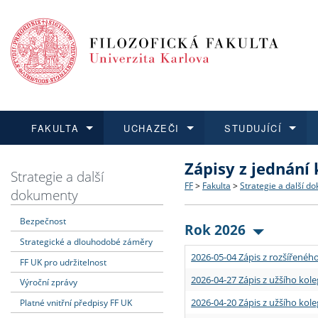
FAKULTA
UCHAZEČI
STUDUJÍCÍ
Zápisy z jednání
FAKULTA
UCHAZEČI
STUDUJÍCÍ
VĚDA A VÝZKUM
ZAHRANIČÍ
Struktura a historie
Co studovat a jak se přihlá
Bakalářské a magisterské
O vědě a výzkumu na FF
Aktuální nabídky a výběrov
Strategie a další
FF
>
Fakulta
>
Strategie a další d
dokumenty
Dozvědět se více
Podat přihlášku
Dozvědět se více
Dozvědět se více
Dozvědět se více
Strategie a další dokumen
Učitelské studijní program
Doktorské studium
Akademické kvalifikace
Vyjíždějící studenti
Bezpečnost
Rok 2026
Strategické a dlouhodobé záměry
Podpora a benefity pro z
Informace k průběhu přijím
Rigorózní řízení
Granty a projekty
Přijíždějící studenti
2026-05-04 Zápis z rozšířeného
FF UK pro udržitelnost
Absolventi fakulty
Vyjíždějící zaměstnanci
2026-04-27 Zápis z užšího kole
Výroční zprávy
2026-04-20 Zápis z užšího kole
Platné vnitřní předpisy FF UK
Fakultní školy FF UK