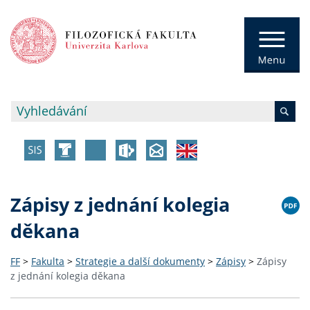
Zápisy z jednání kolegia
děkana
FF
>
Fakulta
>
Strategie a další dokumenty
>
Zápisy
>
Zápisy
z jednání kolegia děkana