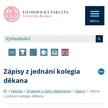
Zápisy z jednání kolegia
děkana
FF
>
Fakulta
>
Strategie a další dokumenty
>
Zápisy
>
Zápisy
z jednání kolegia děkana