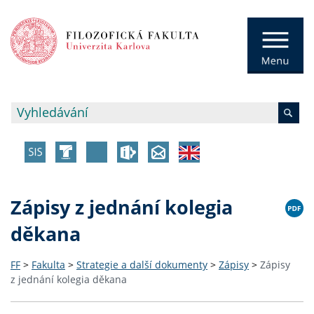
Zápisy z jednání kolegia
děkana
FF
>
Fakulta
>
Strategie a další dokumenty
>
Zápisy
>
Zápisy
z jednání kolegia děkana