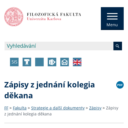
Zápisy z jednání kolegia
děkana
FF
>
Fakulta
>
Strategie a další dokumenty
>
Zápisy
>
Zápisy
z jednání kolegia děkana