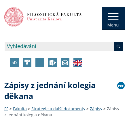
Zápisy z jednání kolegia
děkana
FF
>
Fakulta
>
Strategie a další dokumenty
>
Zápisy
>
Zápisy
z jednání kolegia děkana