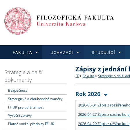
FAKULTA
UCHAZEČI
STUDUJÍCÍ
Zápisy z jednání
FAKULTA
UCHAZEČI
STUDUJÍCÍ
VĚDA A VÝZKUM
ZAHRANIČÍ
Struktura a historie
Co studovat a jak se přihlá
Bakalářské a magisterské
O vědě a výzkumu na FF
Aktuální nabídky a výběrov
Strategie a další
FF
>
Fakulta
>
Strategie a další d
dokumenty
Dozvědět se více
Podat přihlášku
Dozvědět se více
Dozvědět se více
Dozvědět se více
Strategie a další dokumen
Učitelské studijní program
Doktorské studium
Akademické kvalifikace
Vyjíždějící studenti
Bezpečnost
Rok 2026
Strategické a dlouhodobé záměry
Podpora a benefity pro z
Informace k průběhu přijím
Rigorózní řízení
Granty a projekty
Přijíždějící studenti
2026-05-04 Zápis z rozšířeného
FF UK pro udržitelnost
Absolventi fakulty
Vyjíždějící zaměstnanci
2026-04-27 Zápis z užšího kole
Výroční zprávy
2026-04-20 Zápis z užšího kole
Platné vnitřní předpisy FF UK
Fakultní školy FF UK