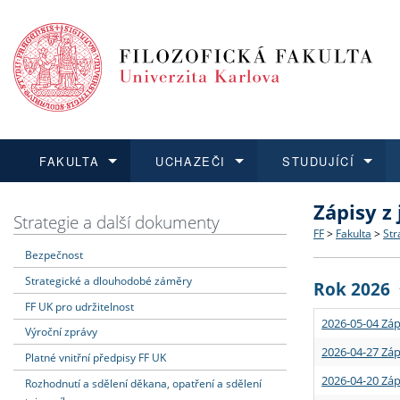
FAKULTA
UCHAZEČI
STUDUJÍCÍ
Zápisy z
FAKULTA
UCHAZEČI
STUDUJÍCÍ
VĚDA A VÝZKUM
ZAHRANIČÍ
Struktura a
Co studova
Bakalářsk
O vědě a 
Aktuální n
Strategie a další dokumenty
FF
>
Fakulta
>
Str
Bezpečnost
Dozvědět se více
Podat přihlášku
Dozvědět se více
Dozvědět se více
Dozvědět se více
Strategie 
Učitelské 
Doktorské
Akademické
Vyjíždějící
Strategické a dlouhodobé záměry
Rok 2026
Podpora a
Informace 
Rigorózní 
Granty a p
Přijíždějíc
FF UK pro udržitelnost
2026-05-04 Záp
Výroční zprávy
Absolventi
Vyjíždějíc
2026-04-27 Záp
Platné vnitřní předpisy FF UK
2026-04-20 Záp
Rozhodnutí a sdělení děkana, opatření a sdělení
Fakultní š