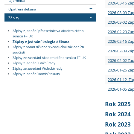
tajemníka
2026-03-16 Záp
Opatření děkana
2026-03-09 Záp
Zápisy
2026-03-02 Záp
Zápisy z jednání předsednictva Akademického
2026-02-23 Záp
senátu FF UK
2026-02-16 Záp
Zápisy z jednání kolegia děkana
Zápisy z porad děkana s vedoucími základních
2026-02-09 Záp
součástí
Zápisy ze zasedání Akademického senátu FF UK
2026-02-02 Záp
Zápisy z jednání Ediční rady
Zápisy ze zasedání Vědecké rady
2026-01-26 Záp
Zápisy z jednání komisí fakulty
2026-01-12 Záp
2026-01-05 Záp
Rok 2025
Rok 2024
Rok 2023