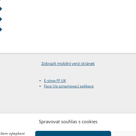
Zobrazit mobilní verzi stránek
E-shop FF UK
Face Up oznamovací aplikace
Spravovat souhlas s cookies
cílem vylepšení