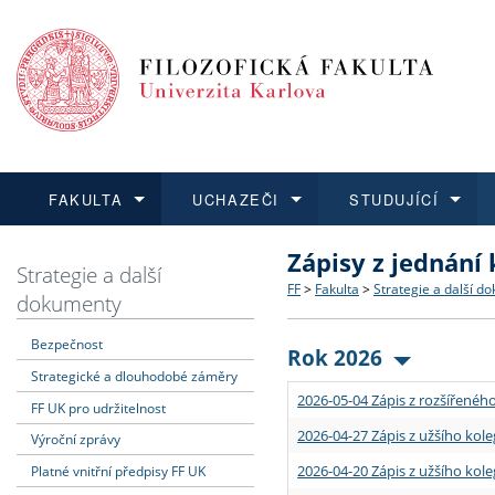
FAKULTA
UCHAZEČI
STUDUJÍCÍ
Zápisy z jednání
FAKULTA
UCHAZEČI
STUDUJÍCÍ
VĚDA A VÝZKUM
ZAHRANIČÍ
Struktura a historie
Co studovat a jak se přihlá
Bakalářské a magisterské
O vědě a výzkumu na FF
Aktuální nabídky a výběrov
Strategie a další
FF
>
Fakulta
>
Strategie a další d
dokumenty
Dozvědět se více
Podat přihlášku
Dozvědět se více
Dozvědět se více
Dozvědět se více
Strategie a další dokumen
Učitelské studijní program
Doktorské studium
Akademické kvalifikace
Vyjíždějící studenti
Bezpečnost
Rok 2026
Strategické a dlouhodobé záměry
Podpora a benefity pro z
Informace k průběhu přijím
Rigorózní řízení
Granty a projekty
Přijíždějící studenti
2026-05-04 Zápis z rozšířeného
FF UK pro udržitelnost
Absolventi fakulty
Vyjíždějící zaměstnanci
2026-04-27 Zápis z užšího kole
Výroční zprávy
2026-04-20 Zápis z užšího kole
Platné vnitřní předpisy FF UK
Fakultní školy FF UK