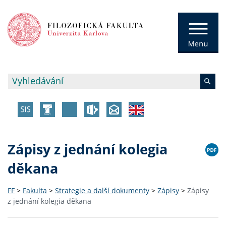
Zápisy z jednání kolegia
děkana
FF
>
Fakulta
>
Strategie a další dokumenty
>
Zápisy
>
Zápisy
z jednání kolegia děkana