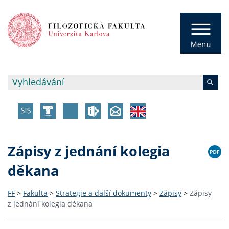
Zápisy z jednání kolegia
děkana
FF
>
Fakulta
>
Strategie a další dokumenty
>
Zápisy
>
Zápisy
z jednání kolegia děkana