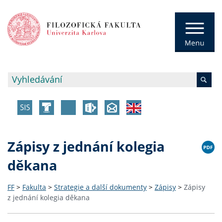
Zápisy z jednání kolegia
děkana
FF
>
Fakulta
>
Strategie a další dokumenty
>
Zápisy
>
Zápisy
z jednání kolegia děkana